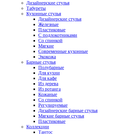
Дизайнерские стулья
Табуреты
Кухонные стулья
Дизайнерские стулья
Железные
Пластиковые
С подлокотниками
Со спинкой
Мягкие
Современные кухонные
Экокожа
Барные стулья
Полубарные
Для кухни
Для кафе
Из дерева
Из ротанга
Кожаные
Со спинкой
Регулируемые
Дизайнерские барные стулья
Мягкие барные стулья
Пластиковые
Коллекции
Тантос