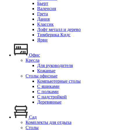
Бьерт
Валенсия
Грета
Дания
Классик
Лофт металл и дерево
Тимберика Кидс
Ярви
Офис
Кресла
Для руководителя
Кожаные
Столы офисные
Компьютерные столы
С ящиками
С полками
С надстройкой
Деревянные
Сад
Комплекты для отдыха
Столы