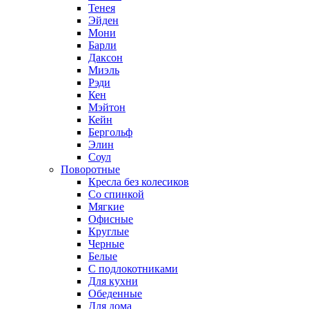
Тенея
Эйден
Мони
Барли
Даксон
Миэль
Рэди
Кен
Мэйтон
Кейн
Бергольф
Элин
Соул
Поворотные
Кресла без колесиков
Со спинкой
Мягкие
Офисные
Круглые
Черные
Белые
С подлокотниками
Для кухни
Обеденные
Для дома