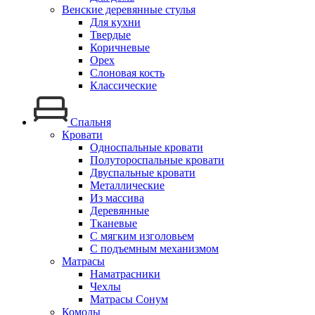
Венские деревянные стулья
Для кухни
Твердые
Коричневые
Орех
Слоновая кость
Классические
Спальня
Кровати
Односпальные кровати
Полутороспальные кровати
Двуспальные кровати
Металлические
Из массива
Деревянные
Тканевые
С мягким изголовьем
С подъемным механизмом
Матрасы
Наматрасники
Чехлы
Матрасы Сонум
Комоды