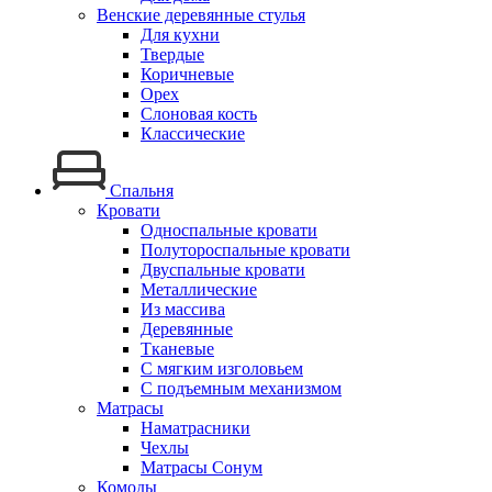
Венские деревянные стулья
Для кухни
Твердые
Коричневые
Орех
Слоновая кость
Классические
Спальня
Кровати
Односпальные кровати
Полутороспальные кровати
Двуспальные кровати
Металлические
Из массива
Деревянные
Тканевые
С мягким изголовьем
С подъемным механизмом
Матрасы
Наматрасники
Чехлы
Матрасы Сонум
Комоды