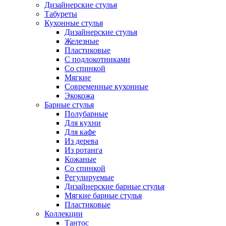
Дизайнерские стулья
Табуреты
Кухонные стулья
Дизайнерские стулья
Железные
Пластиковые
С подлокотниками
Со спинкой
Мягкие
Современные кухонные
Экокожа
Барные стулья
Полубарные
Для кухни
Для кафе
Из дерева
Из ротанга
Кожаные
Со спинкой
Регулируемые
Дизайнерские барные стулья
Мягкие барные стулья
Пластиковые
Коллекции
Тантос