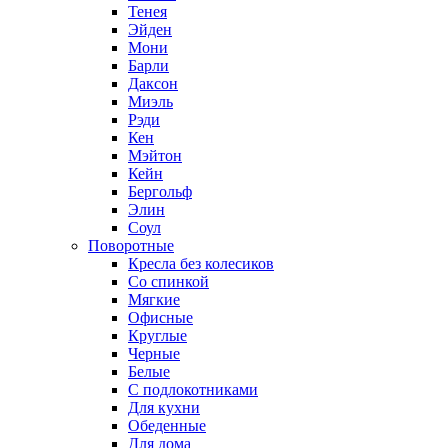
Тенея
Эйден
Мони
Барли
Даксон
Миэль
Рэди
Кен
Мэйтон
Кейн
Бергольф
Элин
Соул
Поворотные
Кресла без колесиков
Со спинкой
Мягкие
Офисные
Круглые
Черные
Белые
С подлокотниками
Для кухни
Обеденные
Для дома