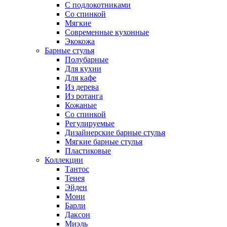
С подлокотниками
Со спинкой
Мягкие
Современные кухонные
Экокожа
Барные стулья
Полубарные
Для кухни
Для кафе
Из дерева
Из ротанга
Кожаные
Со спинкой
Регулируемые
Дизайнерские барные стулья
Мягкие барные стулья
Пластиковые
Коллекции
Тантос
Тенея
Эйден
Мони
Барли
Даксон
Миэль