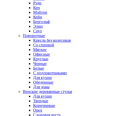
Рэди
Кен
Мэйтон
Кейн
Бергольф
Элин
Соул
Поворотные
Кресла без колесиков
Со спинкой
Мягкие
Офисные
Круглые
Черные
Белые
С подлокотниками
Для кухни
Обеденные
Для дома
Венские деревянные стулья
Для кухни
Твердые
Коричневые
Орех
Слоновая кость