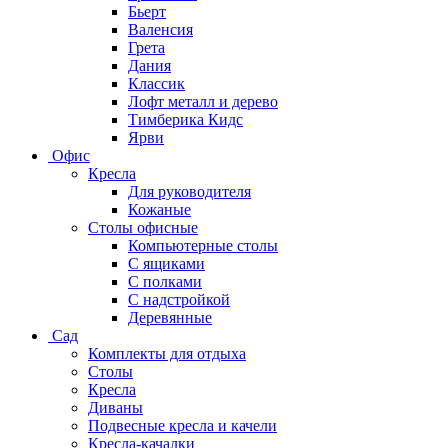
Бьерт
Валенсия
Грета
Дания
Классик
Лофт металл и дерево
Тимберика Кидс
Ярви
Офис
Кресла
Для руководителя
Кожаные
Столы офисные
Компьютерные столы
С ящиками
С полками
С надстройкой
Деревянные
Сад
Комплекты для отдыха
Столы
Кресла
Диваны
Подвесные кресла и качели
Кресла-качалки