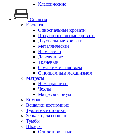
Классические
Спальня
Кровати
Односпальные кровати
Полутороспальные кровати
Двуспальные кровати
Металлические
Из массива
Деревянные
Тканевые
С мягким изголовьем
С подъемным механизмом
Матрасы
Наматрасники
Чехлы
Матрасы Сонум
Комоды
Вешалки костюмные
Туалетные столики
Зеркала для спальни
Тумбы
Шкафы
Одностворчатые