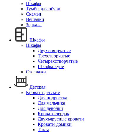
Шкафы
Тумбы для обуви
Скамьи
Вешалки
Зеркала
Шкафы
Шкафы
Двухстворчатые
Трехстворчатые
Четырехстворчатые
Шкафы-купе
Стеллажи
Детская
Кровати детские
Для подростка
Для мальчика
Для девочки
Кровать-чердак
Двухъярусные кровати
Кровати-домики
Тахта