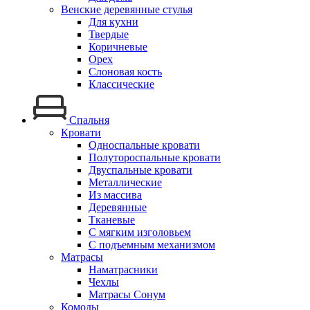
Венские деревянные стулья
Для кухни
Твердые
Коричневые
Орех
Слоновая кость
Классические
Спальня
Кровати
Односпальные кровати
Полутороспальные кровати
Двуспальные кровати
Металлические
Из массива
Деревянные
Тканевые
С мягким изголовьем
С подъемным механизмом
Матрасы
Наматрасники
Чехлы
Матрасы Сонум
Комоды