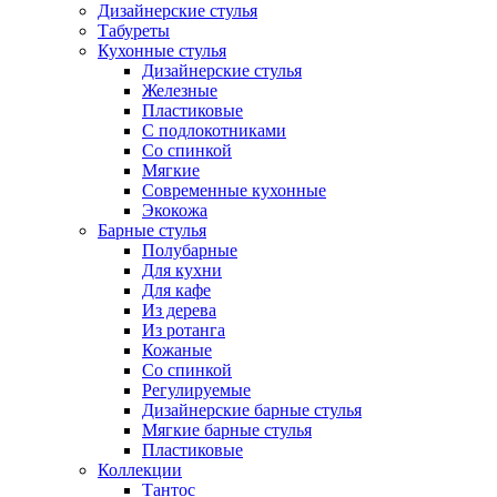
Дизайнерские стулья
Табуреты
Кухонные стулья
Дизайнерские стулья
Железные
Пластиковые
С подлокотниками
Со спинкой
Мягкие
Современные кухонные
Экокожа
Барные стулья
Полубарные
Для кухни
Для кафе
Из дерева
Из ротанга
Кожаные
Со спинкой
Регулируемые
Дизайнерские барные стулья
Мягкие барные стулья
Пластиковые
Коллекции
Тантос