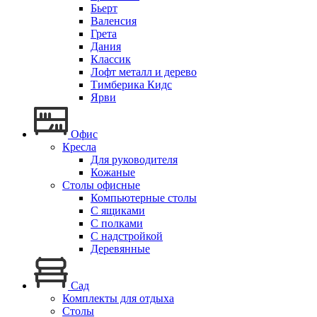
Бьерт
Валенсия
Грета
Дания
Классик
Лофт металл и дерево
Тимберика Кидс
Ярви
Офис
Кресла
Для руководителя
Кожаные
Столы офисные
Компьютерные столы
С ящиками
С полками
С надстройкой
Деревянные
Сад
Комплекты для отдыха
Столы