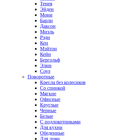
Тенея
Эйден
Мони
Барли
Даксон
Миэль
Рэди
Кен
Мэйтон
Кейн
Бергольф
Элин
Соул
Поворотные
Кресла без колесиков
Со спинкой
Мягкие
Офисные
Круглые
Черные
Белые
С подлокотниками
Для кухни
Обеденные
Для дома