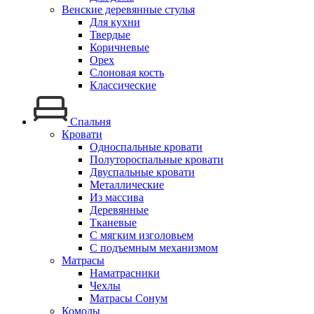
Венские деревянные стулья
Для кухни
Твердые
Коричневые
Орех
Слоновая кость
Классические
Спальня
Кровати
Односпальные кровати
Полутороспальные кровати
Двуспальные кровати
Металлические
Из массива
Деревянные
Тканевые
С мягким изголовьем
С подъемным механизмом
Матрасы
Наматрасники
Чехлы
Матрасы Сонум
Комоды