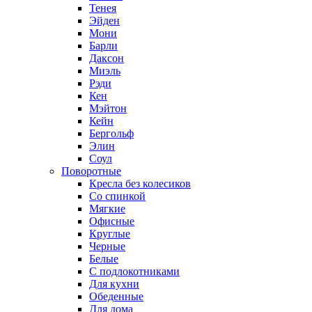
Тенея
Эйден
Мони
Барли
Даксон
Миэль
Рэди
Кен
Мэйтон
Кейн
Бергольф
Элин
Соул
Поворотные
Кресла без колесиков
Со спинкой
Мягкие
Офисные
Круглые
Черные
Белые
С подлокотниками
Для кухни
Обеденные
Для дома