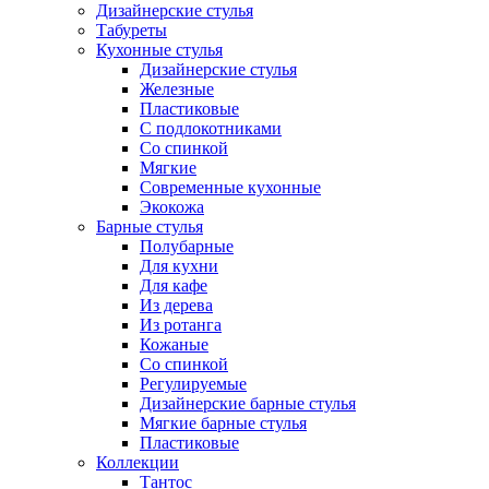
Дизайнерские стулья
Табуреты
Кухонные стулья
Дизайнерские стулья
Железные
Пластиковые
С подлокотниками
Со спинкой
Мягкие
Современные кухонные
Экокожа
Барные стулья
Полубарные
Для кухни
Для кафе
Из дерева
Из ротанга
Кожаные
Со спинкой
Регулируемые
Дизайнерские барные стулья
Мягкие барные стулья
Пластиковые
Коллекции
Тантос