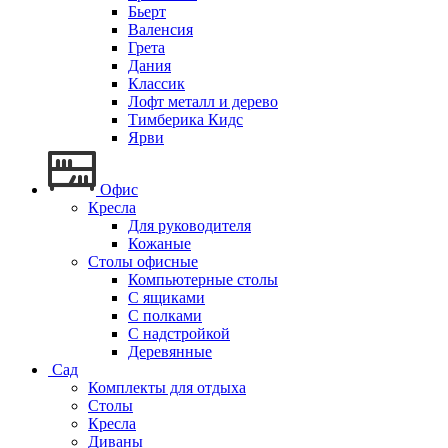
Бьерт
Валенсия
Грета
Дания
Классик
Лофт металл и дерево
Тимберика Кидс
Ярви
Офис
Кресла
Для руководителя
Кожаные
Столы офисные
Компьютерные столы
С ящиками
С полками
С надстройкой
Деревянные
Сад
Комплекты для отдыха
Столы
Кресла
Диваны