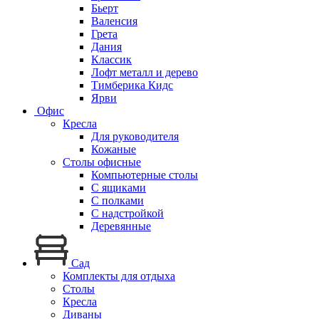
Бьерт
Валенсия
Грета
Дания
Классик
Лофт металл и дерево
Тимберика Кидс
Ярви
Офис
Кресла
Для руководителя
Кожаные
Столы офисные
Компьютерные столы
С ящиками
С полками
С надстройкой
Деревянные
Сад
Комплекты для отдыха
Столы
Кресла
Диваны