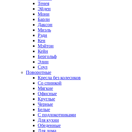
Тенея
Эйден
Мони
Барли
Даксон
Миэль
Рэди
Кен
Мэйтон
Кейн
Бергольф
Элин
Соул
Поворотные
Кресла без колесиков
Со спинкой
Мягкие
Офисные
Круглые
Черные
Белые
С подлокотниками
Для кухни
Обеденные
Для дома