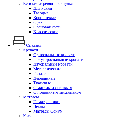
Венские деревянные стулья
Для кухни
Твердые
Коричневые
Орех
Слоновая кость
Классические
Спальня
Кровати
Односпальные кровати
Полутороспальные кровати
Двуспальные кровати
Металлические
Из массива
Деревянные
Тканевые
С мягким изголовьем
С подъемным механизмом
Матрасы
Наматрасники
Чехлы
Матрасы Сонум
Комоды