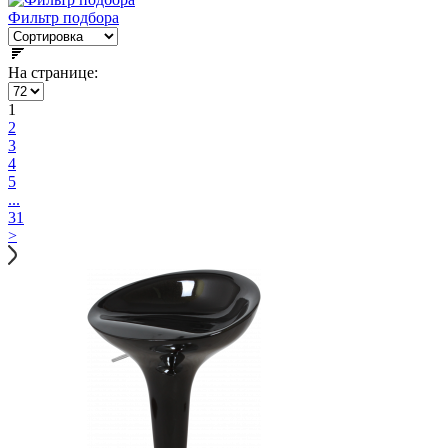
Фильтр подбора
На странице:
1
2
3
4
5
...
31
>