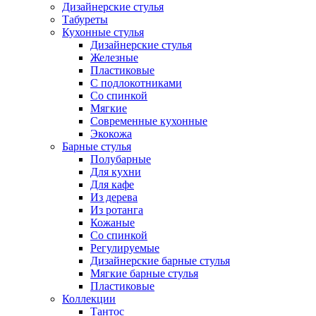
Дизайнерские стулья
Табуреты
Кухонные стулья
Дизайнерские стулья
Железные
Пластиковые
С подлокотниками
Со спинкой
Мягкие
Современные кухонные
Экокожа
Барные стулья
Полубарные
Для кухни
Для кафе
Из дерева
Из ротанга
Кожаные
Со спинкой
Регулируемые
Дизайнерские барные стулья
Мягкие барные стулья
Пластиковые
Коллекции
Тантос