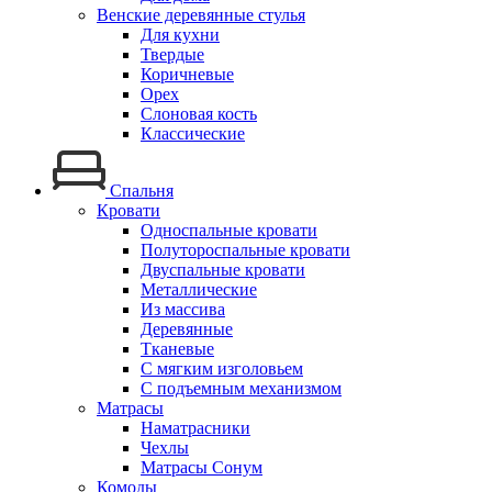
Венские деревянные стулья
Для кухни
Твердые
Коричневые
Орех
Слоновая кость
Классические
Спальня
Кровати
Односпальные кровати
Полутороспальные кровати
Двуспальные кровати
Металлические
Из массива
Деревянные
Тканевые
С мягким изголовьем
С подъемным механизмом
Матрасы
Наматрасники
Чехлы
Матрасы Сонум
Комоды