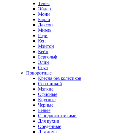
Тенея
Эйден
Мони
Барли
Даксон
Миэль
Рэди
Кен
Мэйтон
Кейн
Бергольф
Элин
Соул
Поворотные
Кресла без колесиков
Со спинкой
Мягкие
Офисные
Круглые
Черные
Белые
С подлокотниками
Для кухни
Обеденные
Для дома