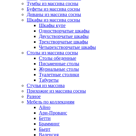
Тумбы из массива сосны
Буфеты из массива сосны
Диваны из массива сосны
Шкафы из массива сосны
Шкафы купе
Одностворчатые шкафы
Двухстворчатые шкафы
Трехстворчатые шкафы
Четырехстворчатые шкафы
Столы из массива сосны
Столы обеденные
Письменные столы
Журнальные столы
Туалетные столики
Табуреты
Стулья из массива
Прихожие из массива сосны
Разное
Мебель по коллекциям
Айно
Ари-Прованс
Бетти
Брамминг
Бьерт
Валенсия