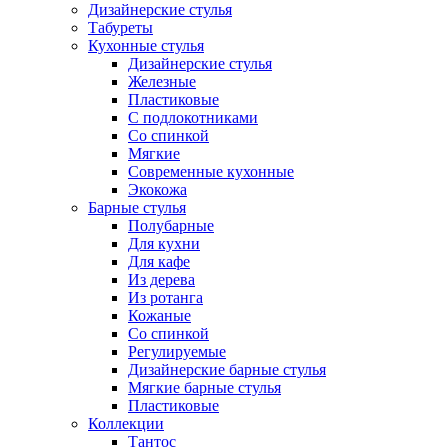
Дизайнерские стулья
Табуреты
Кухонные стулья
Дизайнерские стулья
Железные
Пластиковые
С подлокотниками
Со спинкой
Мягкие
Современные кухонные
Экокожа
Барные стулья
Полубарные
Для кухни
Для кафе
Из дерева
Из ротанга
Кожаные
Со спинкой
Регулируемые
Дизайнерские барные стулья
Мягкие барные стулья
Пластиковые
Коллекции
Тантос