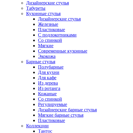
Дизайнерские стулья
Табуреты
Кухонные стулья
Дизайнерские стулья
Железные
Пластиковые
С подлокотниками
Со спинкой
Мягкие
Современные кухонные
Экокожа
Барные стулья
Полубарные
Для кухни
Для кафе
Из дерева
Из ротанга
Кожаные
Со спинкой
Регулируемые
Дизайнерские барные стулья
Мягкие барные стулья
Пластиковые
Коллекции
Тантос