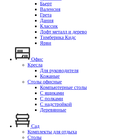
Бьерт
Валенсия
Грета
Дания
Классик
Лофт металл и дерево
Тимберика Кидс
Ярви
Офис
Кресла
Для руководителя
Кожаные
Столы офисные
Компьютерные столы
С ящиками
С полками
С надстройкой
Деревянные
Сад
Комплекты для отдыха
Столы