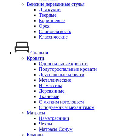
Венские деревянные стулья
Для кухни
Твердые
Коричневые
Орех
Слоновая кость
Классические
Спальня
Кровати
Односпальные кровати
Полутороспальные кровати
Двуспальные кровати
Металлические
Из массива
Деревянные
Тканевые
С мягким изголовьем
С подъемным механизмом
Матрасы
Наматрасники
Чехлы
Матрасы Сонум
Комоды