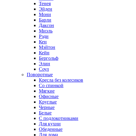
Тенея
Эйден
Мони
Барли
Даксон
Миэль
Рэди
Кен
Мэйтон
Кейн
Бергольф
Элин
Соул
Поворотные
Кресла без колесиков
Со спинкой
Мягкие
Офисные
Круглые
Черные
Белые
С подлокотниками
Для кухни
Обеденные
Для дома