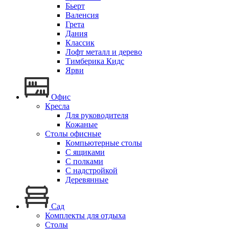
Бьерт
Валенсия
Грета
Дания
Классик
Лофт металл и дерево
Тимберика Кидс
Ярви
Офис
Кресла
Для руководителя
Кожаные
Столы офисные
Компьютерные столы
С ящиками
С полками
С надстройкой
Деревянные
Сад
Комплекты для отдыха
Столы