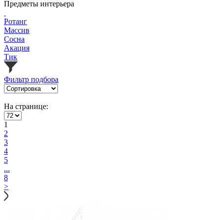
Предметы интерьера
Ротанг
Массив
Сосна
Акация
Тик
Фильтр подбора
На странице:
1
2
3
4
5
...
8
>