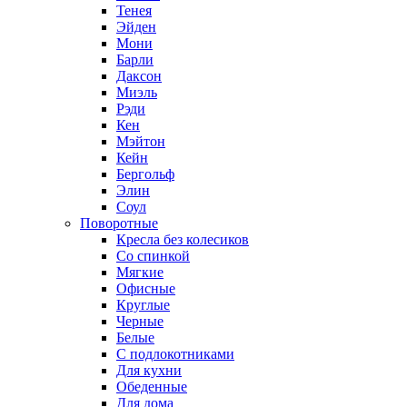
Тенея
Эйден
Мони
Барли
Даксон
Миэль
Рэди
Кен
Мэйтон
Кейн
Бергольф
Элин
Соул
Поворотные
Кресла без колесиков
Со спинкой
Мягкие
Офисные
Круглые
Черные
Белые
С подлокотниками
Для кухни
Обеденные
Для дома