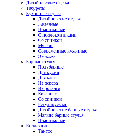
Дизайнерские стулья
Табуреты
Кухонные стулья
Дизайнерские стулья
Железные
Пластиковые
С подлокотниками
Со спинкой
Мягкие
Современные кухонные
Экокожа
Барные стулья
Полубарные
Для кухни
Для кафе
Из дерева
Из ротанга
Кожаные
Со спинкой
Регулируемые
Дизайнерские барные стулья
Мягкие барные стулья
Пластиковые
Коллекции
Тантос