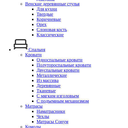
Венские деревянные стулья
Для кухни
Твердые
Коричневые
Орех
Слоновая кость
Классические
Спальня
Кровати
Односпальные кровати
Полутороспальные кровати
Двуспальные кровати
Металлические
Из массива
Деревянные
Тканевые
С мягким изголовьем
С подъемным механизмом
Матрасы
Наматрасники
Чехлы
Матрасы Сонум
Комоды