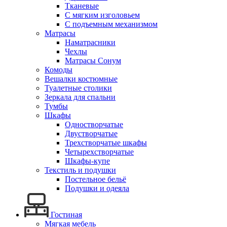
Тканевые
С мягким изголовьем
С подъемным механизмом
Матрасы
Наматрасники
Чехлы
Матрасы Сонум
Комоды
Вешалки костюмные
Туалетные столики
Зеркала для спальни
Тумбы
Шкафы
Одностворчатые
Двустворчатые
Трехстворчатые шкафы
Четырехстворчатые
Шкафы-купе
Текстиль и подушки
Постельное бельё
Подушки и одеяла
Гостиная
Мягкая мебель