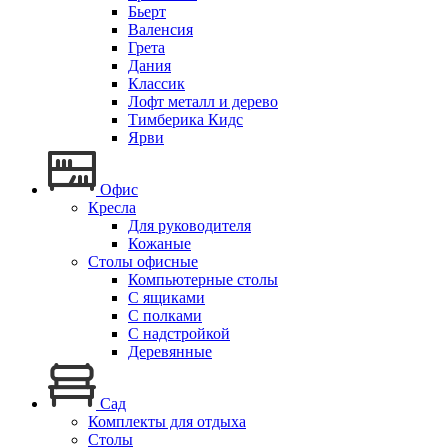
Бьерт
Валенсия
Грета
Дания
Классик
Лофт металл и дерево
Тимберика Кидс
Ярви
Офис
Кресла
Для руководителя
Кожаные
Столы офисные
Компьютерные столы
С ящиками
С полками
С надстройкой
Деревянные
Сад
Комплекты для отдыха
Столы