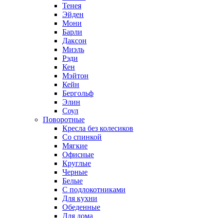
Тенея
Эйден
Мони
Барли
Даксон
Миэль
Рэди
Кен
Мэйтон
Кейн
Бергольф
Элин
Соул
Поворотные
Кресла без колесиков
Со спинкой
Мягкие
Офисные
Круглые
Черные
Белые
С подлокотниками
Для кухни
Обеденные
Для дома