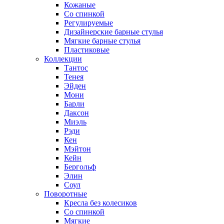
Кожаные
Со спинкой
Регулируемые
Дизайнерские барные стулья
Мягкие барные стулья
Пластиковые
Коллекции
Тантос
Тенея
Эйден
Мони
Барли
Даксон
Миэль
Рэди
Кен
Мэйтон
Кейн
Бергольф
Элин
Соул
Поворотные
Кресла без колесиков
Со спинкой
Мягкие