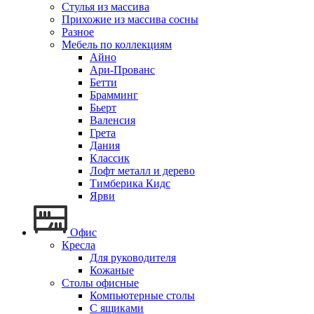
Стулья из массива
Прихожие из массива сосны
Разное
Мебель по коллекциям
Айно
Ари-Прованс
Бетти
Брамминг
Бьерт
Валенсия
Грета
Дания
Классик
Лофт металл и дерево
Тимберика Кидс
Ярви
Офис
Кресла
Для руководителя
Кожаные
Столы офисные
Компьютерные столы
С ящиками