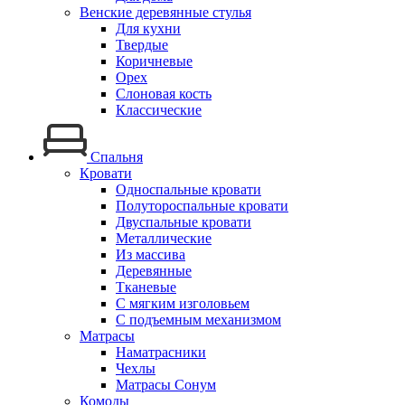
Венские деревянные стулья
Для кухни
Твердые
Коричневые
Орех
Слоновая кость
Классические
Спальня
Кровати
Односпальные кровати
Полутороспальные кровати
Двуспальные кровати
Металлические
Из массива
Деревянные
Тканевые
С мягким изголовьем
С подъемным механизмом
Матрасы
Наматрасники
Чехлы
Матрасы Сонум
Комоды