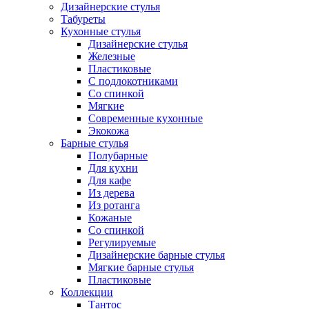
Дизайнерские стулья
Табуреты
Кухонные стулья
Дизайнерские стулья
Железные
Пластиковые
С подлокотниками
Со спинкой
Мягкие
Современные кухонные
Экокожа
Барные стулья
Полубарные
Для кухни
Для кафе
Из дерева
Из ротанга
Кожаные
Со спинкой
Регулируемые
Дизайнерские барные стулья
Мягкие барные стулья
Пластиковые
Коллекции
Тантос