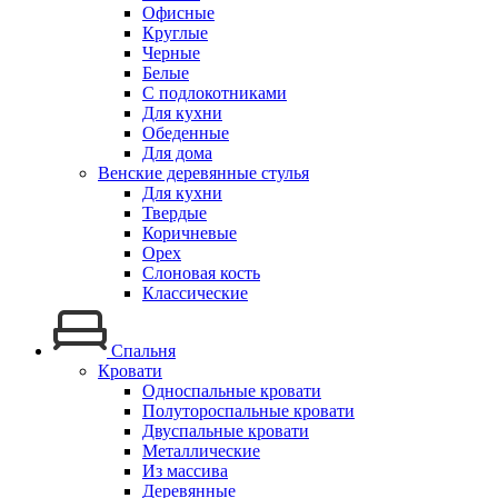
Офисные
Круглые
Черные
Белые
С подлокотниками
Для кухни
Обеденные
Для дома
Венские деревянные стулья
Для кухни
Твердые
Коричневые
Орех
Слоновая кость
Классические
Спальня
Кровати
Односпальные кровати
Полутороспальные кровати
Двуспальные кровати
Металлические
Из массива
Деревянные