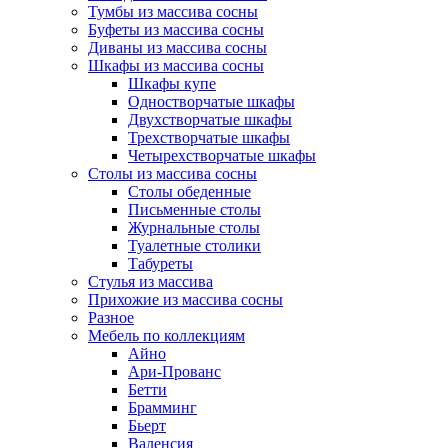
Тумбы из массива сосны
Буфеты из массива сосны
Диваны из массива сосны
Шкафы из массива сосны
Шкафы купе
Одностворчатые шкафы
Двухстворчатые шкафы
Трехстворчатые шкафы
Четырехстворчатые шкафы
Столы из массива сосны
Столы обеденные
Письменные столы
Журнальные столы
Туалетные столики
Табуреты
Стулья из массива
Прихожие из массива сосны
Разное
Мебель по коллекциям
Айно
Ари-Прованс
Бетти
Брамминг
Бьерт
Валенсия