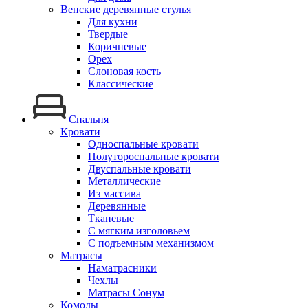
Венские деревянные стулья
Для кухни
Твердые
Коричневые
Орех
Слоновая кость
Классические
Спальня
Кровати
Односпальные кровати
Полутороспальные кровати
Двуспальные кровати
Металлические
Из массива
Деревянные
Тканевые
С мягким изголовьем
С подъемным механизмом
Матрасы
Наматрасники
Чехлы
Матрасы Сонум
Комоды