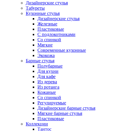
Дизайнерские стулья
Табуреты
Кухонные стулья
Дизайнерские стулья
Железные
Пластиковые
С подлокотниками
Со спинкой
Мягкие
Современные кухонные
Экокожа
Барные стулья
Полубарные
Для кухни
Для кафе
Из дерева
Из ротанга
Кожаные
Со спинкой
Регулируемые
Дизайнерские барные стулья
Мягкие барные стулья
Пластиковые
Коллекции
Тантос