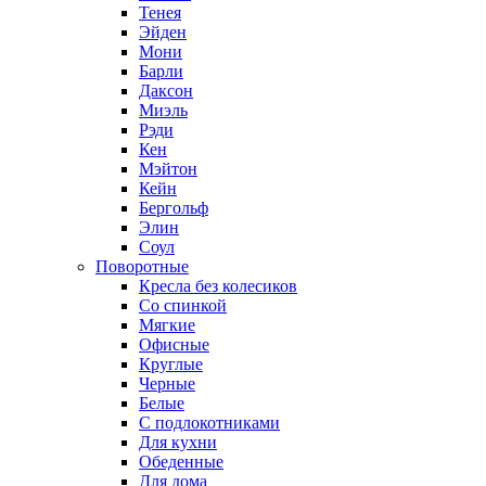
Тенея
Эйден
Мони
Барли
Даксон
Миэль
Рэди
Кен
Мэйтон
Кейн
Бергольф
Элин
Соул
Поворотные
Кресла без колесиков
Со спинкой
Мягкие
Офисные
Круглые
Черные
Белые
С подлокотниками
Для кухни
Обеденные
Для дома