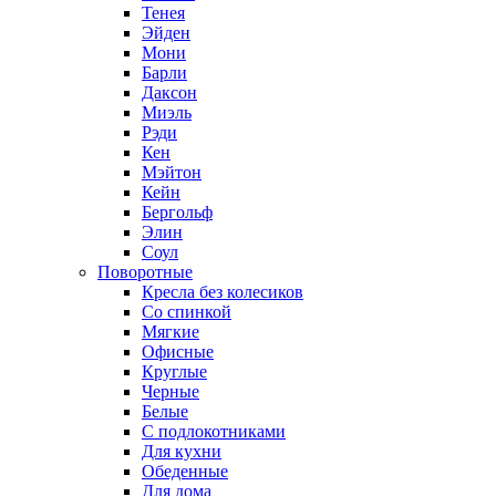
Тенея
Эйден
Мони
Барли
Даксон
Миэль
Рэди
Кен
Мэйтон
Кейн
Бергольф
Элин
Соул
Поворотные
Кресла без колесиков
Со спинкой
Мягкие
Офисные
Круглые
Черные
Белые
С подлокотниками
Для кухни
Обеденные
Для дома