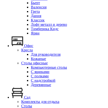
Бьерт
Валенсия
Грета
Дания
Классик
Лофт металл и дерево
Тимберика Кидс
Ярви
Офис
Кресла
Для руководителя
Кожаные
Столы офисные
Компьютерные столы
С ящиками
С полками
С надстройкой
Деревянные
Сад
Комплекты для отдыха
Столы