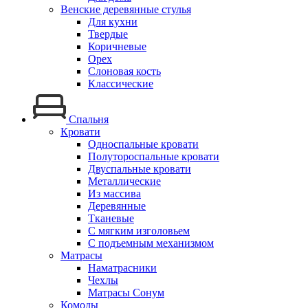
Венские деревянные стулья
Для кухни
Твердые
Коричневые
Орех
Слоновая кость
Классические
Спальня
Кровати
Односпальные кровати
Полутороспальные кровати
Двуспальные кровати
Металлические
Из массива
Деревянные
Тканевые
С мягким изголовьем
С подъемным механизмом
Матрасы
Наматрасники
Чехлы
Матрасы Сонум
Комоды