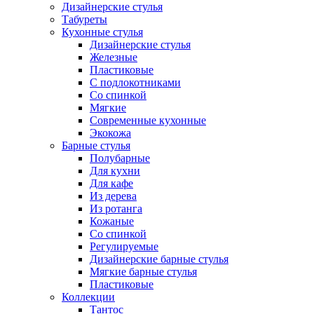
Дизайнерские стулья
Табуреты
Кухонные стулья
Дизайнерские стулья
Железные
Пластиковые
С подлокотниками
Со спинкой
Мягкие
Современные кухонные
Экокожа
Барные стулья
Полубарные
Для кухни
Для кафе
Из дерева
Из ротанга
Кожаные
Со спинкой
Регулируемые
Дизайнерские барные стулья
Мягкие барные стулья
Пластиковые
Коллекции
Тантос