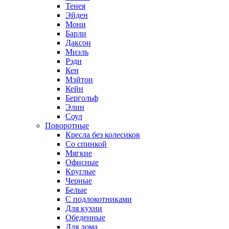
Тенея
Эйден
Мони
Барли
Даксон
Миэль
Рэди
Кен
Мэйтон
Кейн
Бергольф
Элин
Соул
Поворотные
Кресла без колесиков
Со спинкой
Мягкие
Офисные
Круглые
Черные
Белые
С подлокотниками
Для кухни
Обеденные
Для дома