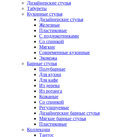
Дизайнерские стулья
Табуреты
Кухонные стулья
Дизайнерские стулья
Железные
Пластиковые
С подлокотниками
Со спинкой
Мягкие
Современные кухонные
Экокожа
Барные стулья
Полубарные
Для кухни
Для кафе
Из дерева
Из ротанга
Кожаные
Со спинкой
Регулируемые
Дизайнерские барные стулья
Мягкие барные стулья
Пластиковые
Коллекции
Тантос