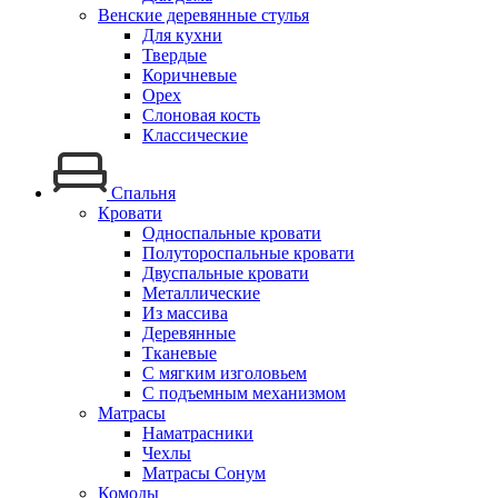
Венские деревянные стулья
Для кухни
Твердые
Коричневые
Орех
Слоновая кость
Классические
Спальня
Кровати
Односпальные кровати
Полутороспальные кровати
Двуспальные кровати
Металлические
Из массива
Деревянные
Тканевые
С мягким изголовьем
С подъемным механизмом
Матрасы
Наматрасники
Чехлы
Матрасы Сонум
Комоды