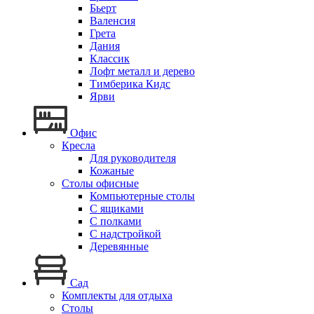
Бьерт
Валенсия
Грета
Дания
Классик
Лофт металл и дерево
Тимберика Кидс
Ярви
Офис
Кресла
Для руководителя
Кожаные
Столы офисные
Компьютерные столы
С ящиками
С полками
С надстройкой
Деревянные
Сад
Комплекты для отдыха
Столы