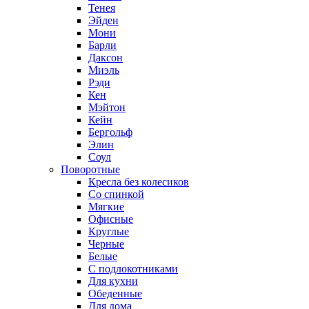
Тенея
Эйден
Мони
Барли
Даксон
Миэль
Рэди
Кен
Мэйтон
Кейн
Бергольф
Элин
Соул
Поворотные
Кресла без колесиков
Со спинкой
Мягкие
Офисные
Круглые
Черные
Белые
С подлокотниками
Для кухни
Обеденные
Для дома