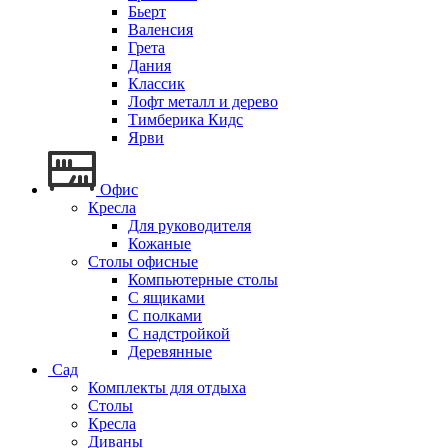
Бьерт
Валенсия
Грета
Дания
Классик
Лофт металл и дерево
Тимберика Кидс
Ярви
Офис
Кресла
Для руководителя
Кожаные
Столы офисные
Компьютерные столы
С ящиками
С полками
С надстройкой
Деревянные
Сад
Комплекты для отдыха
Столы
Кресла
Диваны