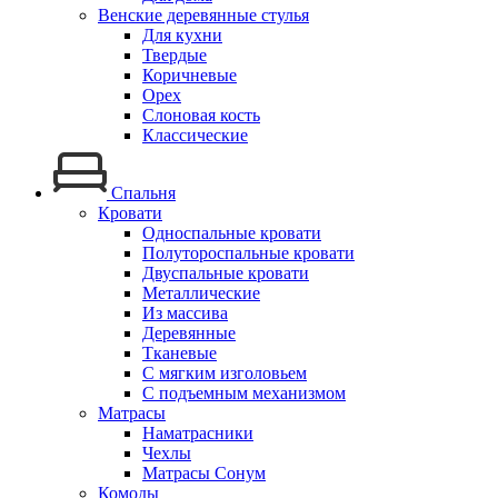
Венские деревянные стулья
Для кухни
Твердые
Коричневые
Орех
Слоновая кость
Классические
Спальня
Кровати
Односпальные кровати
Полутороспальные кровати
Двуспальные кровати
Металлические
Из массива
Деревянные
Тканевые
С мягким изголовьем
С подъемным механизмом
Матрасы
Наматрасники
Чехлы
Матрасы Сонум
Комоды