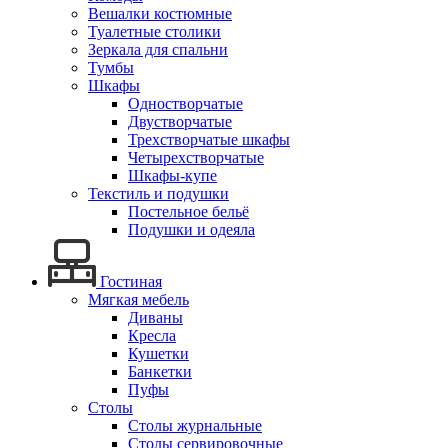
Вешалки костюмные
Туалетные столики
Зеркала для спальни
Тумбы
Шкафы
Одностворчатые
Двустворчатые
Трехстворчатые шкафы
Четырехстворчатые
Шкафы-купе
Текстиль и подушки
Постельное бельё
Подушки и одеяла
Гостиная
Мягкая мебель
Диваны
Кресла
Кушетки
Банкетки
Пуфы
Столы
Столы журнальные
Столы сервировочные