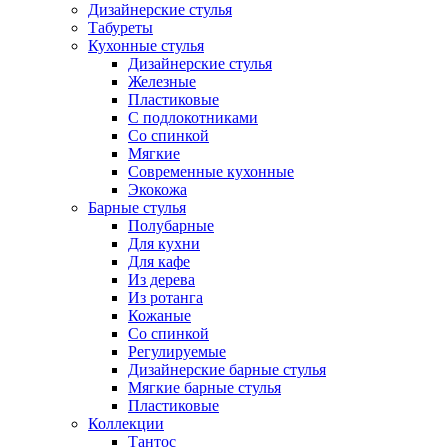
Дизайнерские стулья
Табуреты
Кухонные стулья
Дизайнерские стулья
Железные
Пластиковые
С подлокотниками
Со спинкой
Мягкие
Современные кухонные
Экокожа
Барные стулья
Полубарные
Для кухни
Для кафе
Из дерева
Из ротанга
Кожаные
Со спинкой
Регулируемые
Дизайнерские барные стулья
Мягкие барные стулья
Пластиковые
Коллекции
Тантос